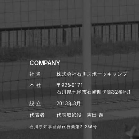
COMPANY
社 名
株式会社石川スポーツキャンプ
本 社
〒926-0171
石川県七尾市石崎町チ部32番地1
設 立
2013年3月
代表者
代表取締役 吉田 泰
石川県知事登録旅行業第2-268号