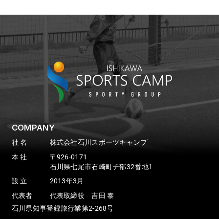
COMPANY
社 名
株式会社石川スポーツキャンプ
本 社
〒926-0171
石川県七尾市石崎町チ部32番地1
設 立
2013年3月
代表者
代表取締役 吉田 泰
石川県知事登録旅行業第2-268号